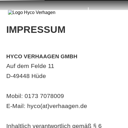
✕
DE
NL
IMPRESSUM
Home
Grünflächen &
HYCO VERHAAGEN GMBH
Gärten
Auf dem Felde 11
D-49448 Hüde
Grüne
Wohnumgebung
Mobil: 0173 7078009
E-Mail: hyco(at)verhaagen.de
Schulhöfe &
Spielplätze
Inhaltlich verantwortlich gemäß § 6