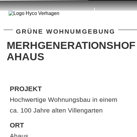
✕
DE
NL
GRÜNE WOHNUMGEBUNG
Home
MERHGENERATIONSHOF
AHAUS
Grünflächen &
Gärten
Grüne
PROJEKT
Wohnumgebung
Hochwertige Wohnungsbau in einem
ca. 100 Jahre alten Villengarten
Schulhöfe &
ORT
Spielplätze
Ahaus